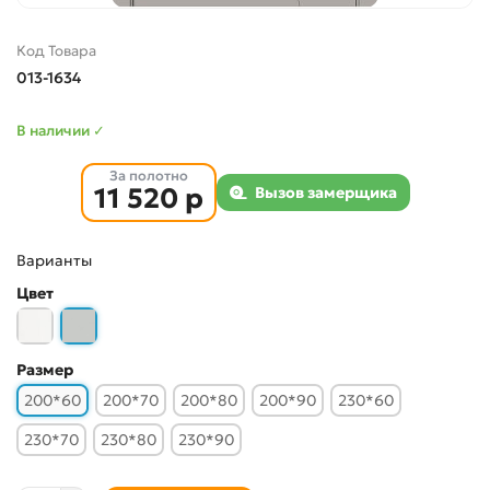
Код Товара
013-1634
В наличии ✓
За полотно
11 520 р
Вызов замерщика
Варианты
Цвет
Размер
200*60
200*70
200*80
200*90
230*60
230*70
230*80
230*90