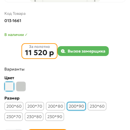
Код Товара
013-1661
В наличии ✓
За полотно
11 520 р
Вызов замерщика
Варианты
Цвет
Размер
200*60
200*70
200*80
200*90
230*60
230*70
230*80
230*90