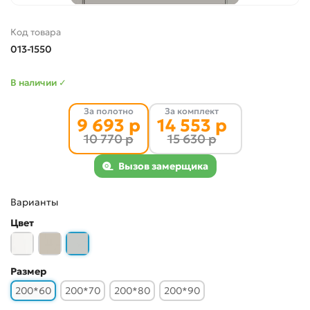
Код товара
013-1550
В наличии ✓
За полотно
За комплект
9 693 р
14 553 р
10 770 р
15 630 р
Вызов замерщика
Варианты
Цвет
Размер
200*60
200*70
200*80
200*90