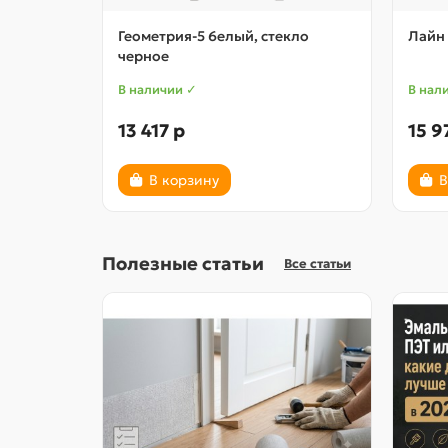
Геометрия-5 6елый, стекло
Лайн 
черное
В наличии ✓
В нал
13 417 р
15 9
В корзину
В
Полезные статьи
Все статьи