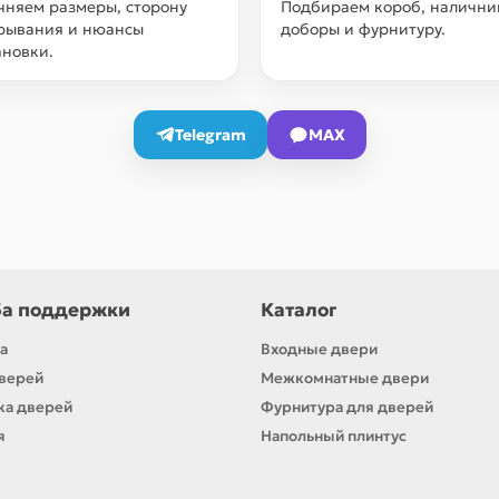
чняем размеры, сторону
Подбираем короб, налични
рывания и нюансы
доборы и фурнитуру.
ановки.
Telegram
MAX
а поддержки
Каталог
а
Входные двери
верей
Межкомнатные двери
ка дверей
Фурнитура для дверей
я
Напольный плинтус