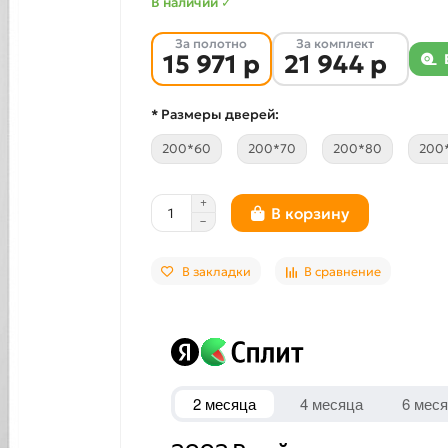
В наличии ✓
За полотно
За комплект
15 971 р
21 944 р
* Размеры дверей:
200*60
200*70
200*80
200
В корзину
В закладки
В сравнение