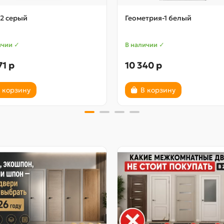
2 серый
Геометрия-1 6елый
ичии ✓
В наличии ✓
71 р
10 340 р
 корзину
В корзину