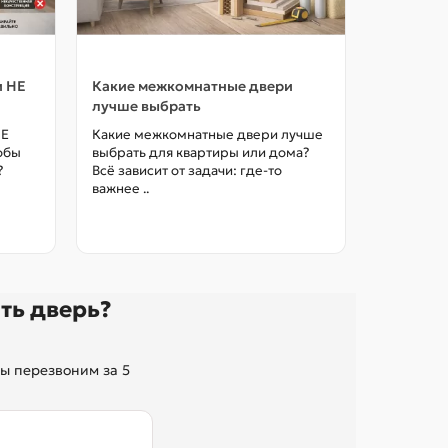
и НЕ
Какие межкомнатные двери
Как выбр
лучше выбрать
межкомна
цены в М
НЕ
Какие межкомнатные двери лучше
тобы
выбрать для квартиры или дома?
Как выбра
?
Всё зависит от задачи: где-то
межкомна
важнее ..
так, чтоб
без переп
ть дверь?
ы перезвоним за 5