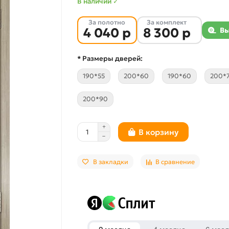
В наличии ✓
За полотно
За комплект
4 040 р
8 300 р
Вы
* Размеры дверей:
190*55
200*60
190*60
200*
200*90
В корзину
В закладки
В сравнение