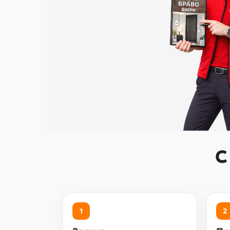
С
1
2