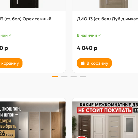
3 (ст. бел) Орех темный
ДИО 13 (ст. бел) Дуб дымча
ичии ✓
В наличии ✓
0 р
4 040 р
 корзину
В корзину