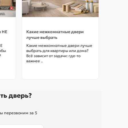
и НЕ
Какие межкомнатные двери
Как выбр
лучше выбрать
межкомна
цены в М
НЕ
Какие межкомнатные двери лучше
тобы
выбрать для квартиры или дома?
Как выбра
?
Всё зависит от задачи: где-то
межкомна
важнее ..
так, чтоб
без переп
ть дверь?
ы перезвоним за 5