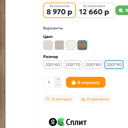
За полотно
За комплект
8 970 р
12 660 р
В
Варианты
Цвет
Размер
200*60
200*70
200*80
200*90
В корзину
В закладки
В сравнение