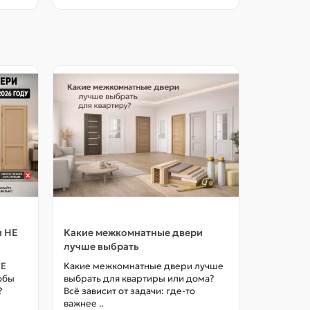
и НЕ
Какие межкомнатные двери
Как выбр
лучше выбрать
межкомна
цены в М
НЕ
Какие межкомнатные двери лучше
тобы
выбрать для квартиры или дома?
Как выбра
?
Всё зависит от задачи: где-то
межкомна
важнее ..
так, чтоб