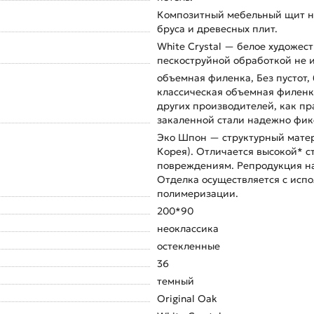
Композитный мебельный щит на
бруса и древесных плит.
White Сrystal — белое художес
пескоструйной обработкой не и
объемная филенка, Без пустот,
классическая объемная филенк
других производителей, как пра
закаленной стали надежно фикс
Эко Шпон — структурный мате
Корея). Отличается высокой* 
повреждениям. Репродукция нат
Отделка осуществляется с исп
полимеризации.
200*90
неоклассика
остекленные
36
темный
Original Oak