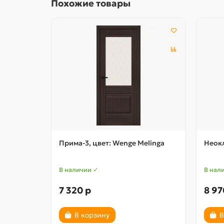
Похожие товары
Прима-3, цвет: Wenge Melinga
Неокл
В наличии ✓
В нал
7 320 р
8 97
В корзину
В