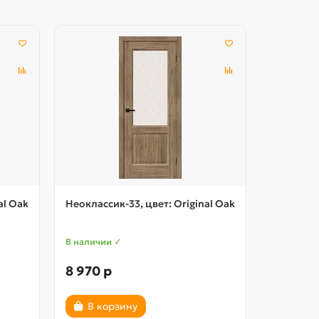
al Oak
Неоклассик-33, цвет: Original Oak
Прима-3,
В наличии ✓
В наличии
8 970 р
7 320 р
В корзину
В ко