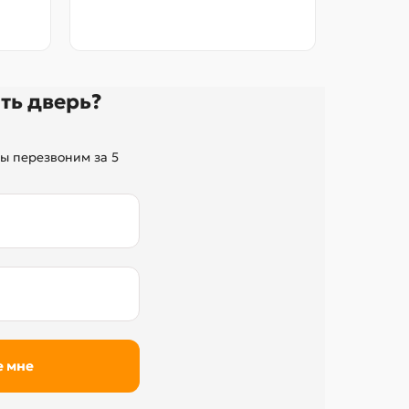
без переп
ть дверь?
ы перезвоним за 5