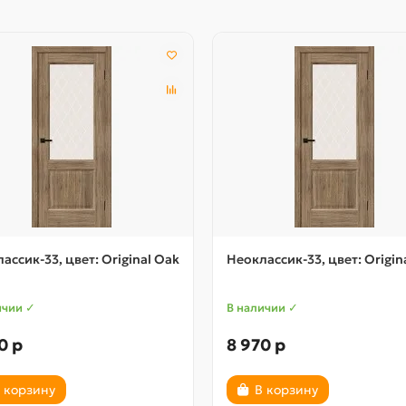
ассик-33, цвет: Original Oak
Неоклассик-33, цвет: Origin
ичии ✓
В наличии ✓
0 р
8 970 р
 корзину
В корзину