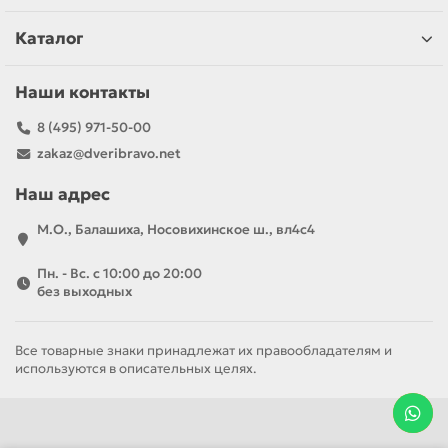
Каталог
Наши контакты
8 (495) 971-50-00
zakaz@dveribravo.net
Наш адрес
М.О., Балашиха, Носовихинское ш., вл4с4
Пн. - Вс. с 10:00 до 20:00
без выходных
Все товарные знаки принадлежат их правообладателям и
используются в описательных целях.
За полотно
За комплект
8 970 р
12 660 р