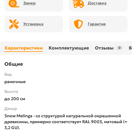
Замер
Доставка
Установка
Гарантия
Характеристики
Комплектующие
Отзывы
В
0
Общие
Вид
рамочные
Высота
до 200 см
Декор
Snow Melinga - со структурой натуральной окрашенной
древесины, примерно соответствует RAL 9003, матовый (≈
3,2 GU).