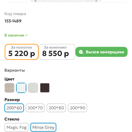
Код товара
153-1489
В наличии ✓
За полотно
За комплект
5 220 р
8 550 р
Вызов замерщика
Варианты
Цвет
Размер
200*60
200*70
200*80
200*90
Стекло
Magic Fog
Mirox Grey