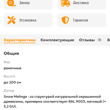
Замер
Доставка
Установка
Гарантия
Характеристики
Комплектующие
Отзывы
В
0
Общие
Вид
рамочные
Высота
до 200 см
Декор
Snow Melinga - со структурой натуральной окрашенной
древесины, примерно соответствует RAL 9003, матовый (≈
3,2 GU).