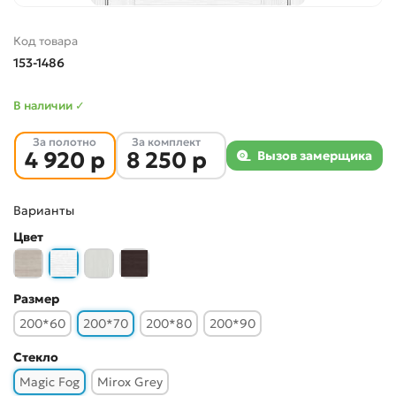
Код товара
153-1486
В наличии ✓
За полотно
За комплект
4 920 р
8 250 р
Вызов замерщика
Варианты
Цвет
Размер
200*60
200*70
200*80
200*90
Стекло
Magic Fog
Mirox Grey