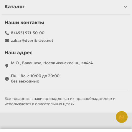
Каталог
Наши контакты
8 (495) 971-50-00
zakaz@dveribravo.net
Наш адрес
М.О., Балашиха, Носовихинское ш., вл4с4
Пн. - Вс. с 10:00 до 20:00
без выходных
Все товарные знаки принадлежат их правообладателям и
используются в описательных целях.
За полотно
За комплект
5 085 р
8 775 р