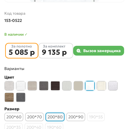
Код товара
153-0522
В наличии ✓
За полотно
За комплект
5 085 р
9 135 р
Вызов замерщика
Варианты
Цвет
Размер
200*60
200*70
200*80
200*90
190*55
200*35
200*40
190*60