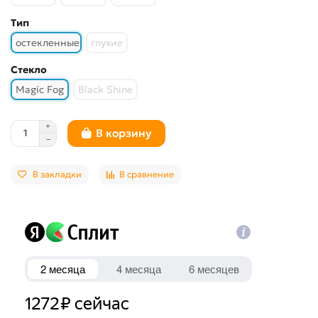
Тип
остекленные
глухие
Стекло
Magic Fog
Black Shine
В корзину
В закладки
В сравнение