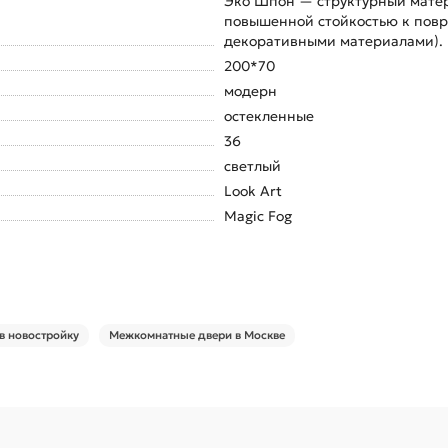
Эко Шпон — структурный матер
повышенной стойкостью к повр
декоративными материалами). 
200*70
модерн
остекленные
36
светлый
Look Art
Magic Fog
в новостройку
Межкомнатные двери в Москве