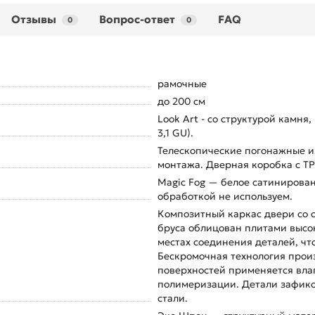
Отзывы
Вопрос-ответ
FAQ
0
0
рамочные
до 200 см
Look Art - со структурой камня
3,1 GU).
Телескопические погонажные и
монтажа. Дверная коробка с TP
Magic Fog — белое сатинирован
обработкой не используем.
Композитный каркас двери со 
бруса облицован плитами высок
местах соединения деталей, чт
Бескромочная технология произ
поверхностей применяется вла
полимеризации. Детали зафик
стали.