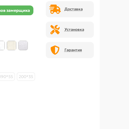
Доставка
ов замерщика
Установка
Гарантия
190*55
200*35