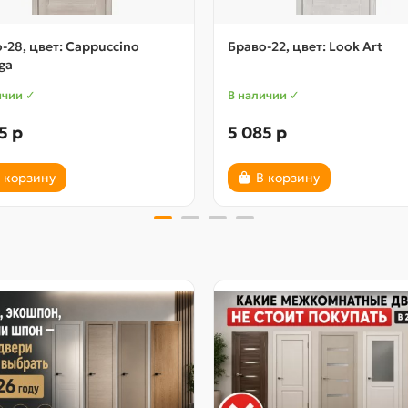
-28, цвет: Cappuccino
Браво-22, цвет: Look Art
ga
ичии ✓
В наличии ✓
5 р
5 085 р
 корзину
В корзину