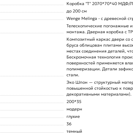
Коробка "Т" 2070*70*40 МДФ/ЛВЛ
до 200 см
Wenge Melinga - с древесной ст
Телескопические погонажные и
монтажа. Дверная коробка с TP
Композитный каркас двери со 
бруса облицован плитами высок
местах соединения деталей, чт
Бескромочная технология произ
поверхностей применяется вла
полимеризации. Детали зафик
стали.
Эко Шпон — структурный матер
повышенной стойкостью к повр
декоративными материалами). 
200*35
модерн
глухие
36
темный