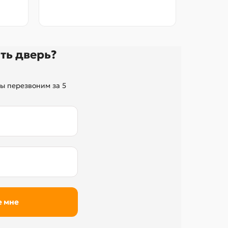
без переп
ть дверь?
ы перезвоним за 5