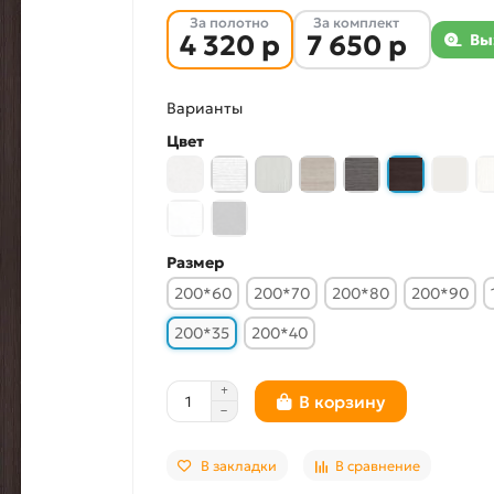
За полотно
За комплект
4 320 р
7 650 р
Вы
Варианты
Цвет
Размер
200*60
200*70
200*80
200*90
200*35
200*40
В корзину
В закладки
В сравнение