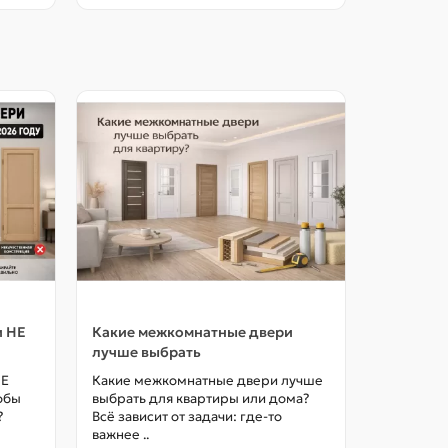
и НЕ
Какие межкомнатные двери
Как выбр
лучше выбрать
межкомна
цены в М
НЕ
Какие межкомнатные двери лучше
тобы
выбрать для квартиры или дома?
Как выбра
?
Всё зависит от задачи: где-то
межкомна
важнее ..
так, чтоб