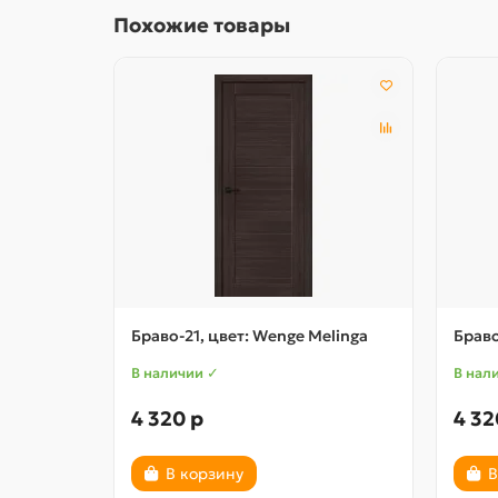
Похожие товары
Браво-21, цвет: Wenge Melinga
Браво
В наличии ✓
В нал
4 320 р
4 32
В корзину
В