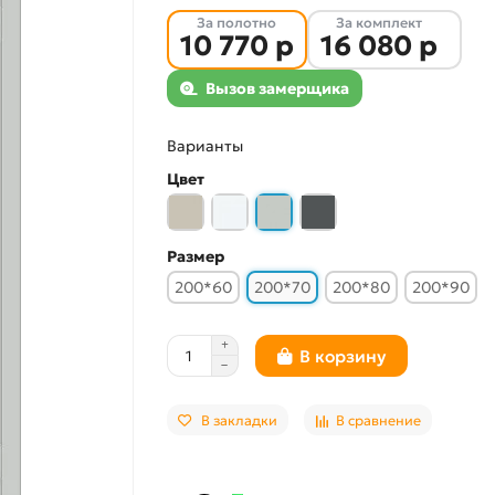
За полотно
За комплект
10 770 р
16 080 р
Вызов замерщика
Варианты
Цвет
Размер
200*60
200*70
200*80
200*90
В корзину
В закладки
В сравнение