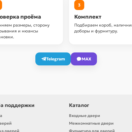
3
оверка проёма
Комплект
чняем размеры, сторону
Подбираем короб, налични
рывания и нюансы
доборы и фурнитуру.
ановки.
Telegram
MAX
а поддержки
Каталог
а
Входные двери
верей
Межкомнатные двери
ка дверей
Фурнитура для дверей