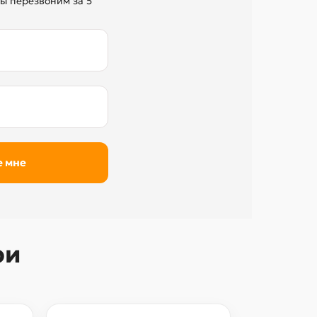
ы перезвоним за 5
ри