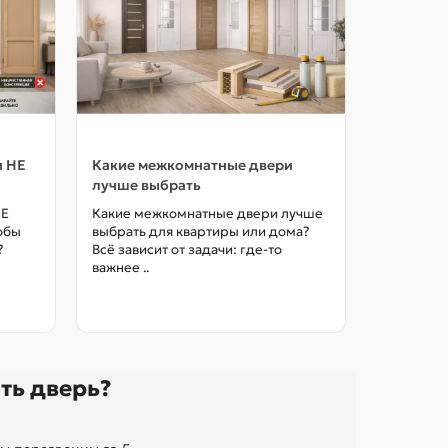
и НЕ
Какие межкомнатные двери
Как выбр
лучше выбрать
межкомна
цены в М
НЕ
Какие межкомнатные двери лучше
тобы
выбрать для квартиры или дома?
Как выбра
?
Всё зависит от задачи: где-то
межкомна
важнее ..
так, чтоб
без переп
ть дверь?