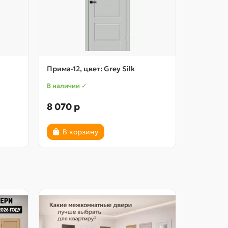
Прима-12, цвет: Grey Silk
Неокласси
В наличии ✓
В наличии
8 070 р
10 020 
В корзину
В ко