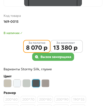
Код товара
169-0015
В наличии ✓
За полотно
За комплект
8 070 р
13 380 р
Вызов замерщика
Варианты
Stormy Silk, глухие
Цвет
Размер
200*60
200*70
200*80
200*90
190*55