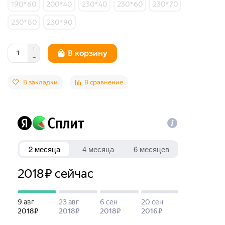
190*60
200*40
230*40
230*60
230*70
230*80
230*90
В корзину
В закладки
В сравнение