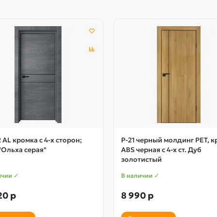
2 AL кромка с 4-х сторон;
P-21 черный молдинг PET, 
"Ольха серая"
ABS черная c 4-х ст. Дуб
золотистый
ичии ✓
В наличии ✓
20 р
8 990 р