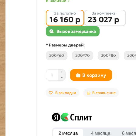
В наличии ✓
За полотно
За комплект
16 160 р
23 027 р
Вызов замерщика
* Размеры дверей:
200*60
200*70
200*80
200
В корзину
В закладки
В сравнение