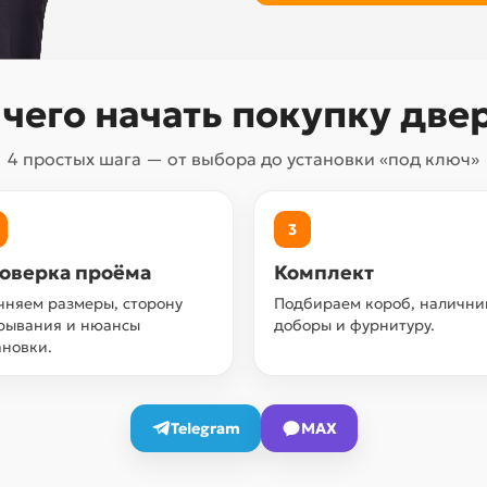
 чего начать покупку две
4 простых шага — от выбора до установки «под ключ»
3
оверка проёма
Комплект
чняем размеры, сторону
Подбираем короб, налични
рывания и нюансы
доборы и фурнитуру.
ановки.
Telegram
MAX