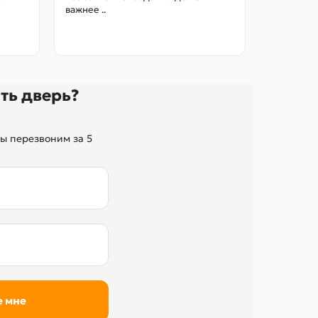
важнее ..
так, чтоб
без переп
ть дверь?
ы перезвоним за 5