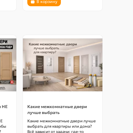
В корзину
В ко
и НЕ
Какие межкомнатные двери
Как выбр
лучше выбрать
межкомна
цены в М
НЕ
Какие межкомнатные двери лучше
тобы
выбрать для квартиры или дома?
Как выбра
?
Всё зависит от задачи: где-то
межкомна