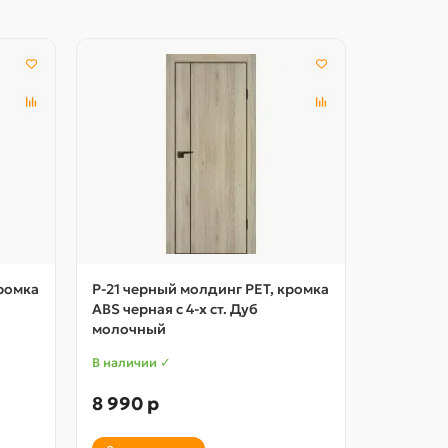
кромка
P-21 черный молдинг PET, кромка
P-19 чер
ABS черная c 4-х ст. Дуб
ABS черна
молочный
матовый
В наличии ✓
В наличии
8 990 р
9 280 р