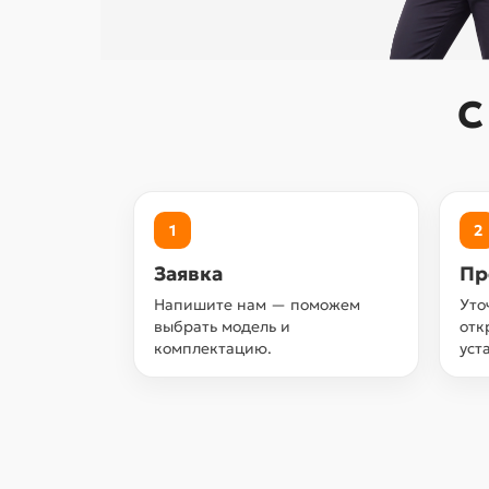
С
1
2
Заявка
Пр
Напишите нам — поможем
Уто
выбрать модель и
отк
комплектацию.
уст