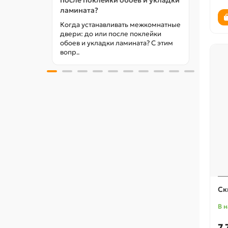
после поклейки обоев и укладки
году
ламината?
Какие
экошп
Когда устанавливать межкомнатные
вопро
двери: до или после поклейки
обоев и укладки ламината? С этим
вопр..
Ск
В 
7 