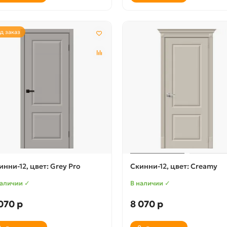
д заказ
инни-12, цвет: Grey Pro
Скинни-12, цвет: Creamy
наличии ✓
В наличии ✓
070 р
8 070 р