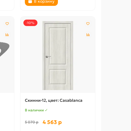
В корзину
-10%
Скинни-12, цвет: Casablanca
В наличии ✓
4 563 р
5 070 р