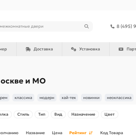
8 (495) 
мер
Доставка
Установка
Пар
оскве и МО
крем
классика
модерн
хай-тек
новинки
неоклассика
елка
Стиль
Тип
Вид
Назначение
Цвет
молчанию
Название
Цена
Рейтинг
Код Товара