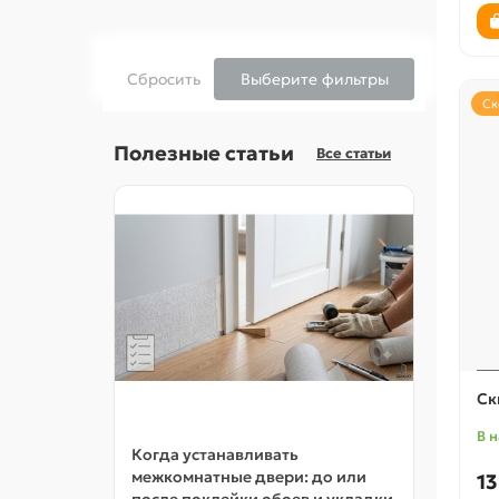
Сбросить
Выберите фильтры
Ск
Полезные статьи
Все статьи
Ск
В 
Когда устанавливать
Какие
межкомнатные двери: до или
экошп
13