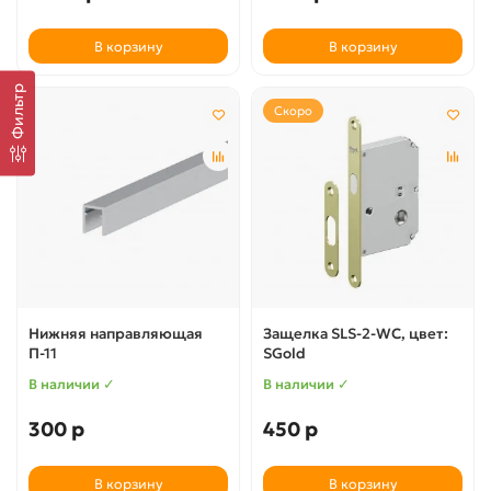
В корзину
В корзину
Фильтр
Скоро
Нижняя направляющая
Защелка SLS-2-WC, цвет:
П-11
SGold
В наличии ✓
В наличии ✓
300 р
450 р
В корзину
В корзину