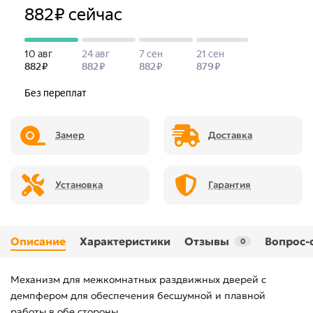
Замер
Доставка
Установка
Гарантия
Описание
Характеристики
Отзывы
Вопрос-
0
Механизм для межкомнатных раздвижных дверей с
демпфером для обеспечения бесшумной и плавной
работы в обе стороны.