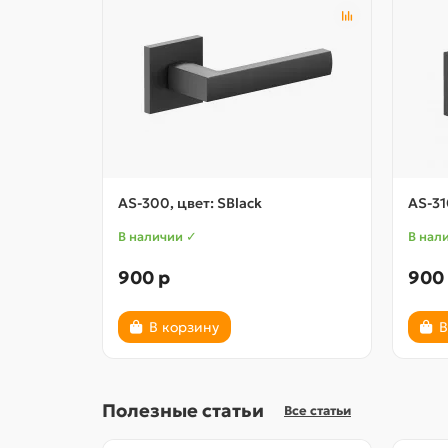
AS-300, цвет: SBlack
AS-31
В наличии ✓
В нал
900 р
900
В корзину
В
Полезные статьи
Все статьи