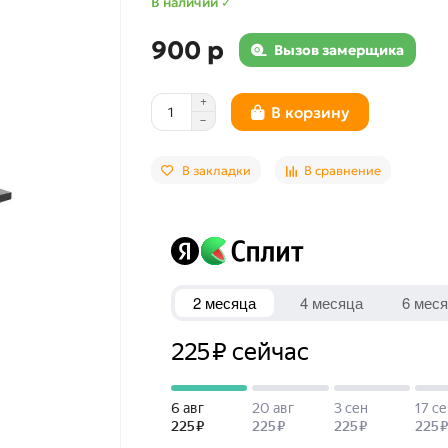
В наличии ✓
900 р
Вызов замерщика
В корзину
В закладки
В сравнение