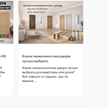
и НЕ
Какие межкомнатные двери
Как выбр
лучше выбрать
межкомна
цены в М
НЕ
Какие межкомнатные двери лучше
тобы
выбрать для квартиры или дома?
Как выбра
?
Всё зависит от задачи: где-то
межкомна
важнее ..
так, чтоб
без переп