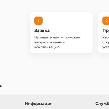
1
2
Заявка
Пр
Напишите нам — поможем
Уто
выбрать модель и
отк
комплектацию.
уст
Информация
Служб