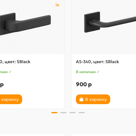
0, цвет: SBlack
AS-340, цвет: SBlack
ичии ✓
В наличии ✓
 р
900 р
 корзину
В корзину