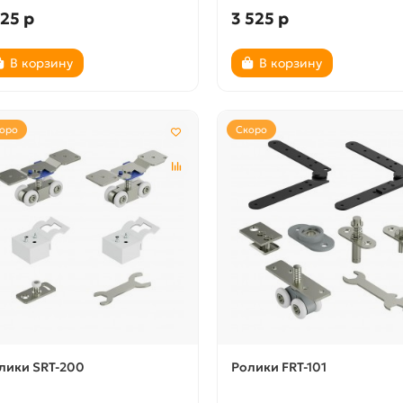
125 р
3 525 р
В корзину
В корзину
оро
Скоро
лики SRT-200
Ролики FRT-101