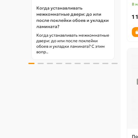
В 
Когда устанавливать
Какие
межкомнатные двери: до или
экошп
1 
после поклейки обоев и укладки
году
ламината?
Какие
экошп
Когда устанавливать межкомнатные
вопро
двери: до или после поклейки
обоев и укладки ламината? С этим
вопр..
По