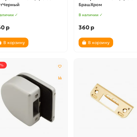
тЧерный
БрашХром
наличии ✓
В наличии ✓
60 р
360 р
В корзину
В корзину
5%