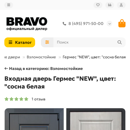
8 (495) 971-50-00
Каталог
ные двери
Взломостойкие
Гермес "NEW", цвет: "сосна белая
← Назад в категорию: Взломостойкие
Входная дверь Гермес "NEW", цвет:
"сосна белая
1 отзыв