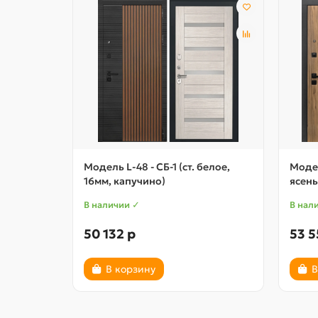
Модель L-48 - СБ-1 (ст. белое,
Модел
16мм, капучино)
ясень
В наличии ✓
В нал
50 132 р
53 5
В корзину
В