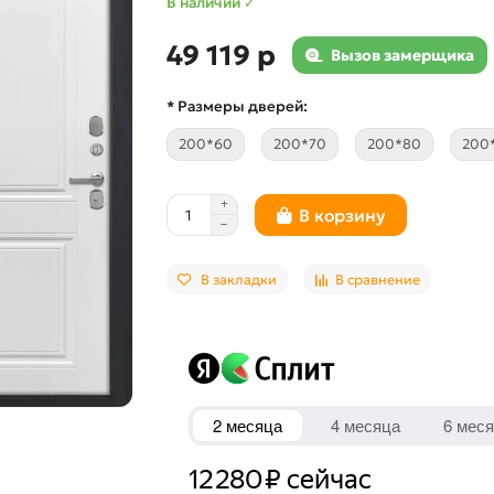
В наличии ✓
49 119 р
Вызов замерщика
* Размеры дверей:
200*60
200*70
200*80
200
В корзину
В закладки
В сравнение