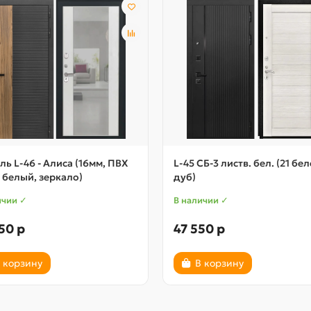
ь L-46 - Алиса (16мм, ПВХ
L-45 СБ-3 листв. бел. (21 бе
 белый, зеркало)
дуб)
ичии ✓
В наличии ✓
50 р
47 550 р
 корзину
В корзину