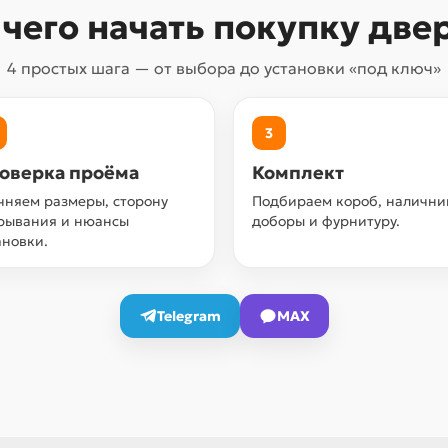
 чего начать покупку две
4 простых шага — от выбора до установки «под ключ»
3
оверка проёма
Комплект
чняем размеры, сторону
Подбираем короб, налични
рывания и нюансы
доборы и фурнитуру.
ановки.
Telegram
MAX