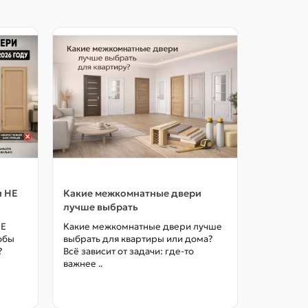
и НЕ
Какие межкомнатные двери
Как выбр
лучше выбрать
межкомна
цены в М
НЕ
Какие межкомнатные двери лучше
тобы
выбрать для квартиры или дома?
Как выбра
?
Всё зависит от задачи: где-то
межкомна
важнее ..
так, чтоб
без переп