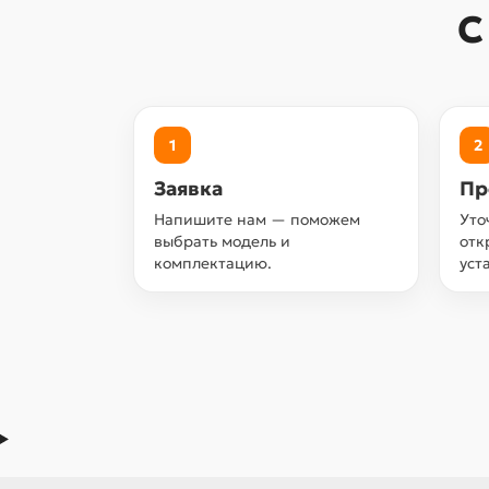
С
1
2
Заявка
Пр
Напишите нам — поможем
Уто
выбрать модель и
отк
комплектацию.
уст