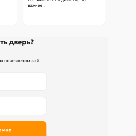
межкомна
важнее ..
так, чтоб
без переп
ть дверь?
ы перезвоним за 5