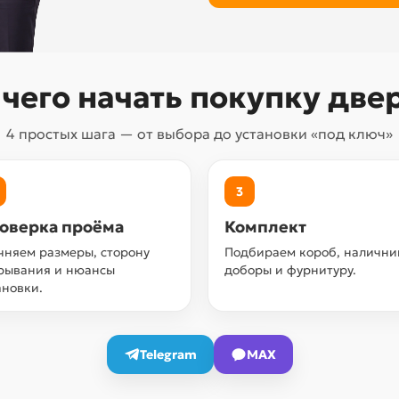
 чего начать покупку две
4 простых шага — от выбора до установки «под ключ»
3
оверка проёма
Комплект
чняем размеры, сторону
Подбираем короб, налични
рывания и нюансы
доборы и фурнитуру.
ановки.
Telegram
MAX