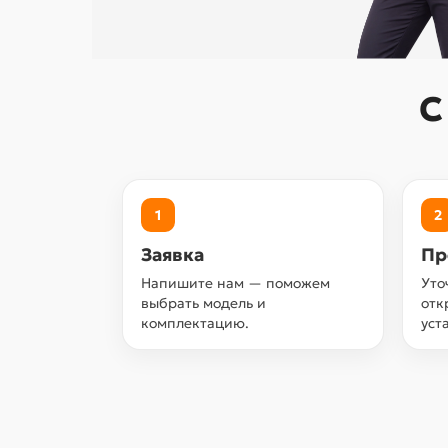
С
1
2
Заявка
Пр
Напишите нам — поможем
Уто
выбрать модель и
отк
комплектацию.
уст