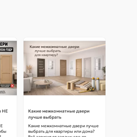
и НЕ
Какие межкомнатные двери
Как выбр
лучше выбрать
межкомна
цены в М
НЕ
Какие межкомнатные двери лучше
тобы
выбрать для квартиры или дома?
Как выбра
?
Всё зависит от задачи: где-то