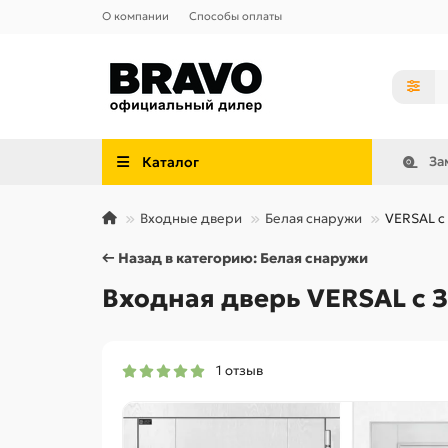
О компании
Способы оплаты
Каталог
За
Входные двери
Белая снаружи
VERSAL с
← Назад в категорию: Белая снаружи
Входная дверь VERSAL с 
1 отзыв