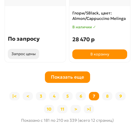
Глори/SBlack, цвет:
Almon/Cappuccino Melinga
В наличии ✓
По запросу
28 470 р
Запрос цены
В корзину
Показать еще
|<
<
3
4
5
6
7
8
9
10
11
>
>|
Показано с 181 по 210 из 339 (всего 12 страниц)