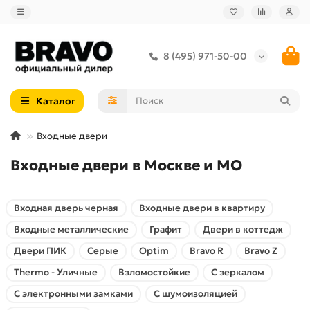
8 (495) 971-50-00
Каталог
Входные двери
Входные двери в Москве и МО
Входная дверь черная
Входные двери в квартиру
Входные металлические
Графит
Двери в коттедж
Двери ПИК
Серые
Optim
Bravo R
Bravo Z
Thermo - Уличные
Взломостойкие
С зеркалом
С электронными замками
C шумоизоляцией