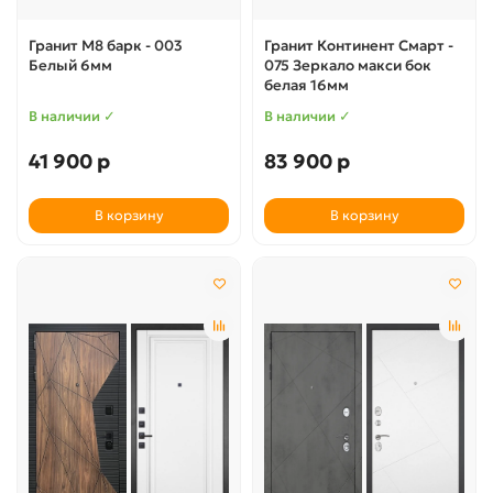
Гранит М8 барк - 003
Гранит Континент Смарт -
Белый 6мм
075 Зеркало макси бок
белая 16мм
В наличии ✓
В наличии ✓
41 900 р
83 900 р
В корзину
В корзину