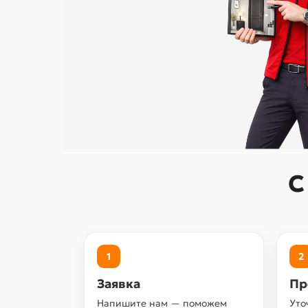
С
1
2
Заявка
Пр
Напишите нам — поможем
Уто