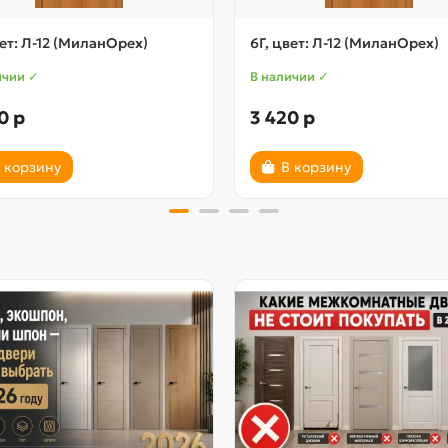
вет: Л-12 (МиланОрех)
6Г, цвет: Л-12 (МиланОрех)
ичии ✓
В наличии ✓
0 р
3 420 р
 корзину
В корзину