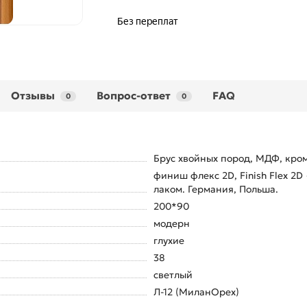
Отзывы
Вопрос-ответ
FAQ
0
0
Брус хвойных пород, МДФ, кром
финиш флекс 2D, Finish Flex 2
лаком. Германия, Польша.
200*90
модерн
глухие
38
светлый
Л-12 (МиланОрех)