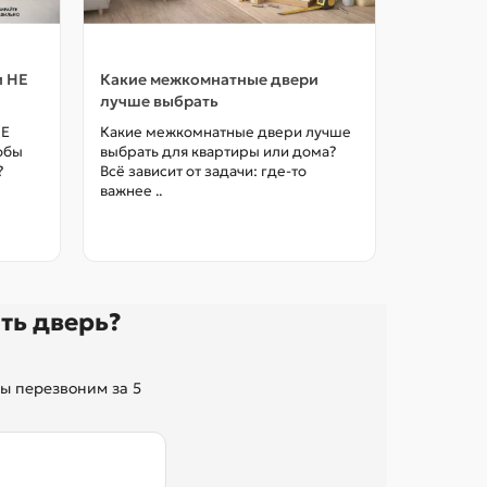
и НЕ
Какие межкомнатные двери
Как выбр
лучше выбрать
межкомна
цены в М
НЕ
Какие межкомнатные двери лучше
тобы
выбрать для квартиры или дома?
Как выбра
?
Всё зависит от задачи: где-то
межкомна
важнее ..
так, чтоб
без переп
ть дверь?
ы перезвоним за 5