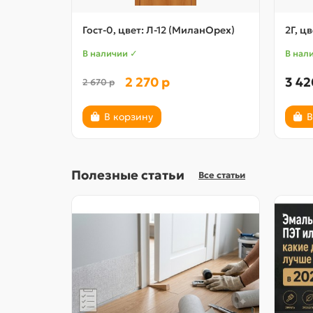
Гост-0, цвет: Л-12 (МиланОрех)
2Г, ц
В наличии ✓
В нал
2 270 р
3 42
2 670 р
В корзину
В
Полезные статьи
Все статьи