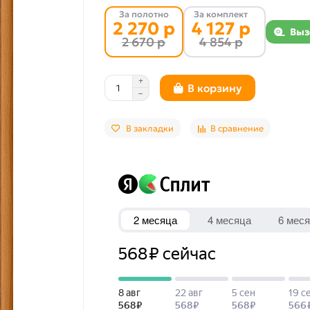
За полотно
За комплект
2 270 р
4 127 р
Выз
2 670 р
4 854 р
В корзину
В закладки
В сравнение