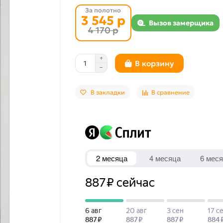
За полотно
3 545 р
Вызов замерщика
4 170 р
В корзину
В закладки
В сравнение