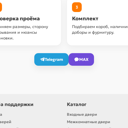
3
оверка проёма
Комплект
чняем размеры, сторону
Подбираем короб, налични
рывания и нюансы
доборы и фурнитуру.
ановки.
Telegram
MAX
а поддержки
Каталог
а
Входные двери
верей
Межкомнатные двери