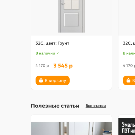
32С, цвет: Грунт
32С, 
В наличии ✓
В нал
3 545 р
4 170 р
4 170 
В корзину
В
Полезные статьи
Все статьи