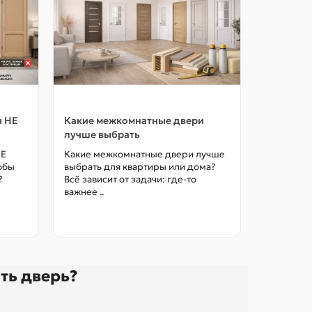
и НЕ
Какие межкомнатные двери
Как выбр
лучше выбрать
межкомна
цены в М
НЕ
Какие межкомнатные двери лучше
тобы
выбрать для квартиры или дома?
Как выбра
?
Всё зависит от задачи: где-то
межкомна
важнее ..
так, чтоб
без переп
ть дверь?