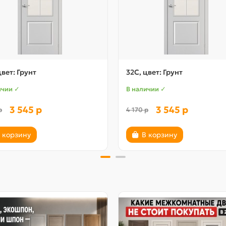
цвет: Грунт
32С, цвет: Грунт
ичии ✓
В наличии ✓
3 545 р
3 545 р
р
4 170 р
 корзину
В корзину