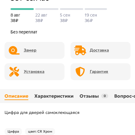
Замер
Доставка
Установка
Гарантия
Описание
Характеристики
Отзывы
Вопрос-
0
Цифра для дверей самоклеющаяся
Цифра
цвет: CR Хром