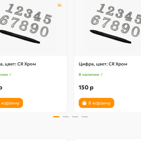
, цвет: CR Хром
Цифра, цвет: CR Хром
ичии ✓
В наличии ✓
р
150 р
 корзину
В корзину