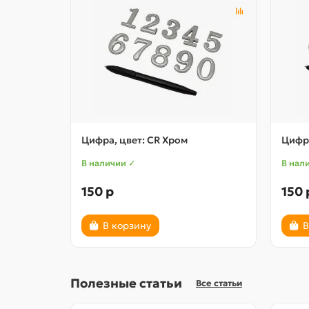
Цифра, цвет: CR Хром
Цифра
В наличии ✓
В нал
150 р
150 
В корзину
В
Полезные статьи
Все статьи