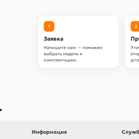
1
2
Заявка
Пр
Напишите нам — поможем
Уто
выбрать модель и
отк
комплектацию.
уст
Информация
Служб