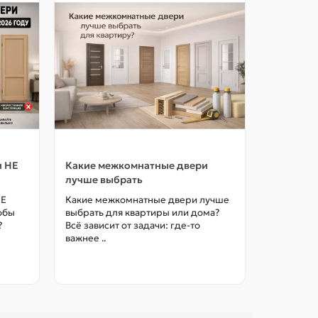
и НЕ
Какие межкомнатные двери
Как выбр
лучше выбрать
межкомна
цены в М
НЕ
Какие межкомнатные двери лучше
тобы
выбрать для квартиры или дома?
Как выбра
?
Всё зависит от задачи: где-то
межкомна
важнее ..
так, чтоб
без переп