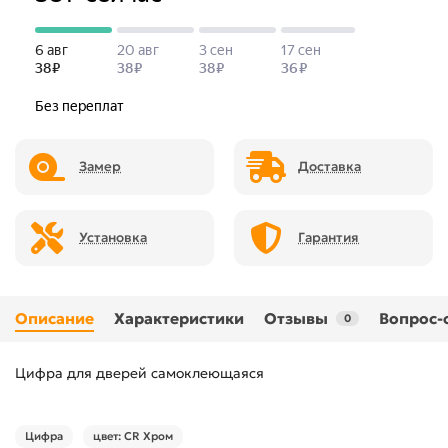
Замер
Доставка
Установка
Гарантия
Описание
Характеристики
Отзывы
Вопрос-
0
Цифра для дверей самоклеющаяся
Цифра
цвет: CR Хром